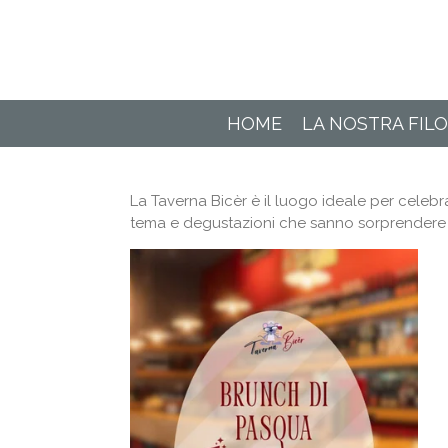
Vai
al
contenuto
principale
HOME
LA NOSTRA FIL
La Taverna Bicèr è il luogo ideale per celebra
tema e degustazioni che sanno sorprendere 